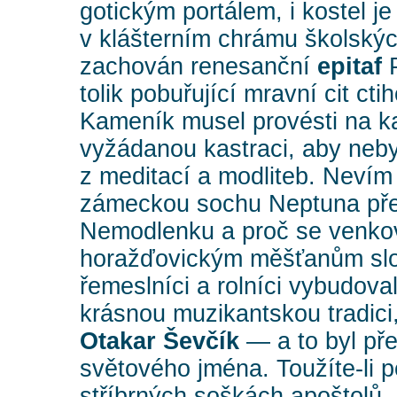
gotickým portálem, i kostel je
v klášterním chrámu školskýc
zachován renesanční
epitaf
P
tolik pobuřující mravní cit ct
Kameník musel provésti na k
vyžádanou kastraci, aby neby
z meditací a modliteb. Nevím
zámeckou sochu Neptuna překř
Nemodlenku a proč se venko
horažďovickým měšťanům slov
řemeslníci a rolníci vybudoval
krásnou muzikantskou tradici, 
Otakar Ševčík
— a to byl pře
světového jména. Toužíte-li p
stříbrných soškách apoštolů, 