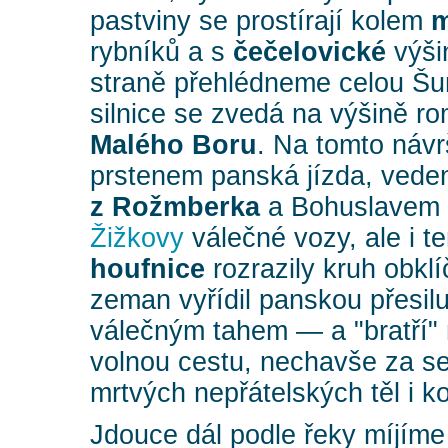
pastviny se prostírají kolem
m
rybníků a s
čečelovické
výši
straně přehlédneme celou Š
silnice se zvedá na výšině 
Malého Boru
. Na tomto návr
prstenem panská jízda, ved
z Rožmberka
a Bohuslavem 
Žižkovy
válečné vozy, ale i te
houfnice
rozrazily kruh obkl
zeman vyřídil panskou přesil
válečným tahem — a "bratří"
volnou cestu, nechavše za se
mrtvých nepřátelských těl i 
Jdouce dál podle řeky míjíme