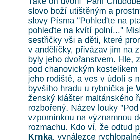
Také on dvořil "Paní Chudobě
slovo boží utištěným a prost
slovy Písma "Pohled'te na p
pohleďte na kvítí polní..." M
sestřičky vši a děti, které pr
v andělíčky, přivázav jim na 
byly jeho dvořanstvem. Hle, 
pod chanovickým kostelíkem 
jeho rodiště, a ves v údolí 
byvšího hradu u rybníčka je
V
ženský klášter maltánského řá
rozbořený. Název louky "Pod
vzpomínkou na významnou d
rozmachu. Kdo ví, že odtud 
Krnka
, vynálezce rychlopaln