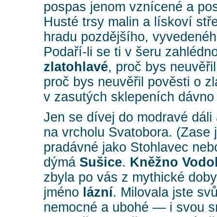
pospas jenom vznícené a pose
Husté trsy malin a lískoví stř
hradu pozdějšího, vyvedenéh
Podaří-li se ti v šeru zahlédn
zlatohlavé
, proč bys neuvěři
proč bys neuvěřil pověsti o zl
v zasutých sklepeních dávno
Jen se dívej do modravé dáli 
na vrcholu Svatobora. (Zase
pradávné jako Stohlavec neb
dýmá
Sušice
.
Kněžno Vodo
zbyla po vás z mythické doby
jméno
lázní
. Milovala jste svů
nemocné a ubohé — i svou smr