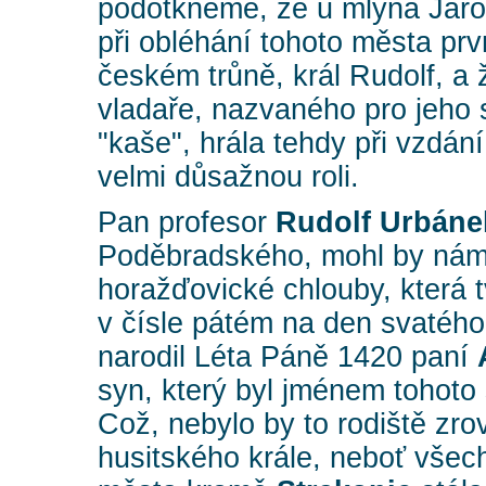
podotkněme, že u mlýna Jár
při obléhání tohoto města pr
českém trůně, král Rudolf, a 
vladaře, nazvaného pro jeho 
"kaše", hrála tehdy při vzdá
velmi důsažnou roli.
Pan profesor
Rudolf Urbáne
Poděbradského, mohl by nám 
horažďovické chlouby, která t
v čísle pátém na den svatého 
narodil Léta Páně 1420 paní
syn, který byl jménem tohoto
Což, nebylo by to rodiště zr
husitského krále, neboť vše