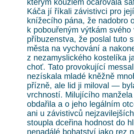
kterým kouzlem očarovala ša
Káča jí říkali závistivci pro je
knížecího pána, že nadobro o
k pobouřeným výtkám svého
příbuzenstva, že poslal tuto 
města na vychování a nakonec
z nezamyslického kostelíka j
choť. Tato provokující messal
nezískala mladé kněžně mno
přízně, ale lid ji miloval — by
vrchností. Milujícího manžel
obdařila a o jeho legálním ot
ani u závistivců nejzavilejšíc
stoupla dceřina hodnost do 
nenadálé bohatství jako rez 