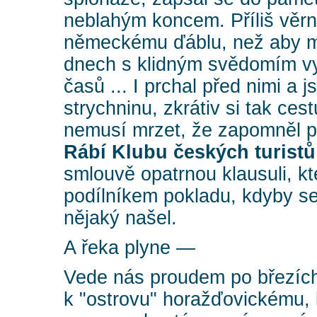
neblahým koncem. Příliš věrn
německému ďáblu, než aby m
dnech s klidným svědomím v
časů ... I prchal před nimi a js
strychninu, zkrátiv si tak ces
nemusí mrzet, že zapomněl př
Rábí
Klubu českých turistů
smlouvě opatrnou klausuli, kt
podílníkem pokladu, kdyby se
nějaký našel.
A řeka plyne —
Vede nás proudem po březí
k "ostrovu" horažďovickému, k