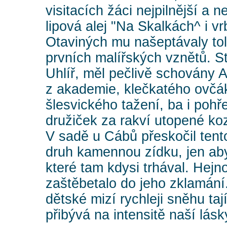
visitacích žáci nejpilnější a n
lipová alej "Na Skalkách^ i v
Otaviných mu našeptávaly to
prvních malířských vznětů. S
Uhlíř, měl pečlivě schovány 
z akademie, klečkatého ovčá
šlesvického tažení, ba i pohř
družiček za rakví utopené ko
V sadě u Cábů přeskočil tent
druh kamennou zídku, jen aby
které tam kdysi trhával. Hejn
zaštěbetalo do jeho zklamání.
dětské mizí rychleji sněhu taj
přibývá na intensitě naší lásky