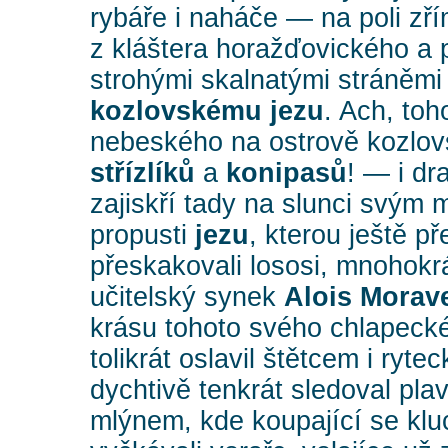
rybáře i naháče — na poli zří
z kláštera horažďovického a 
strohými skalnatými stráněm
kozlovskému jezu
. Ach, toh
nebeského na ostrově kozlo
střízlíků
a
konipasů
! — i d
zajiskří tady na slunci svým
propusti
jezu
, kterou ještě p
přeskakovali lososi, mnohokrá
učitelský synek
Alois Morav
krásu tohoto svého chlapeck
tolikrát oslavil štětcem i ryte
dychtivě tenkrát sledoval plav
mlýnem, kde koupající se klu