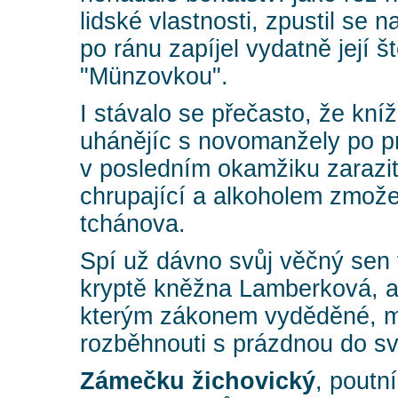
lidské vlastnosti, zpustil se n
po ránu zapíjel vydatně její 
"Münzovkou".
I stávalo se přečasto, že kní
uhánějíc s novomanžely po pra
v posledním okamžiku zarazit
chrupající a alkoholem zmože
tchánova.
Spí už dávno svůj věčný sen
kryptě kněžna Lamberková, al
kterým zákonem vyděděné, m
rozběhnouti s prázdnou do sv
Zámečku žichovický
, poutn