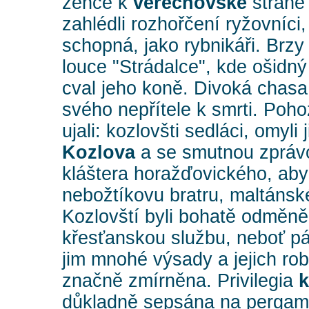
žence k
veřechovské
straně 
zahlédli rozhořčení ryžovníci
schopná, jako rybnikáři. Brzy
louce "Strádalce", kde ošidný
cval jeho koně. Divoká chasa
svého nepřítele k smrti. Poh
ujali: kozlovšti sedláci, omyli j
Kozlova
a se smutnou zprávo
kláštera horažďovického, aby j
nebožtíkovu bratru, maltánsk
Kozlovští byli bohatě odměně
křesťanskou službu, neboť p
jim mnohé výsady a jejich rob
značně zmírněna. Privilegia
k
důkladně sepsána na perga