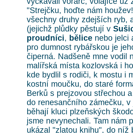
vyčkávali vorařc, volajíce už
"Strejčku, hoďte nám houže
všechny druhy zdejších ryb, a
(jejichž plůdky pěstují v
Suši
proudníci
,
bělice
nebo jelci 
pro dumnost rybářskou je jeho
čiperná. Nadšeně mne vodil 
malířská místa kozlovská i ho
kde bydlil s rodiči, k mostu i
kostní moučku, do staré for
Berků s prejzovou střechou a 
do renesančního zámečku, v
běhají kluci plzeňských škod
jsme nevynechali. Tam nám pa
ukázal "zlatou knihu", do níž 