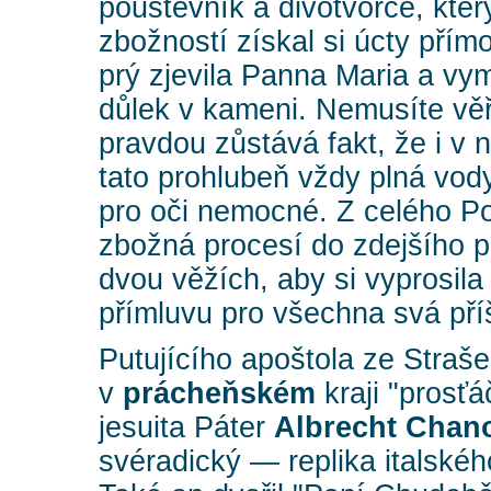
poustevník a divotvorce, kte
zbožností získal si úcty pří
prý zjevila Panna Maria a v
důlek v kameni. Nemusíte věř
pravdou zůstává fakt, že i v n
tato prohlubeň vždy plná vod
pro oči nemocné. Z celého P
zbožná procesí do zdejšího 
dvou věžích, aby si vyprosil
přímluvu pro všechna svá příš
Putujícího apoštola ze Straše
v
prácheňském
kraji "prosťá
jesuita Páter
Albrecht Chan
svéradický — replika italskéh