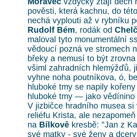
Moravec
vždycky ztají dech n
pověsti, která kachnu, do tét
nechá vyplouti až v rybníku 
Rudolf Bém
, rodák od
Chelč
maloval tyto monumentální ss
vědoucí pozná ve stromech n
břeky a nemusí to být zrovna
všiml zahradních hlemýžďů, ji
vyhne noha poutníkova, ó, be
hluboké tmy se napily kořeny
hluboké tmy — jako vědínino 
V jizbičce hradního musea si
reliéfu Krista, ale nezapomeň s
na
Bílkově
kresbě: "Jan z Ka
své matky - své ženy a dcer