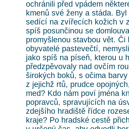
ochránili před vpádem někter
kmenů své ženy a stáda. Byl to
sedící na zvířecích kožich v
rník
spíš posunčinou se domlouva
promyšlenou stavbou vět. Či l
obyvatelé pastevečtí, nemyslíc
jako spíš na píseň, kterou u
předzpěvovaly nad ovčím ro
širokých boků, s očima barvy
z jejichž rtů, prudce opojných
med? Kdo nám poví jména kn
popravců, spravujících na úsv
zdejšího hradiště řídce rozes
kraje? Po hradské cestě přich