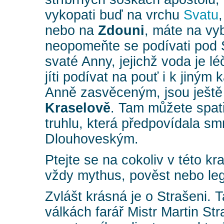
vykopati buď na vrchu
Svatu
nebo na
Zdouni
, máte na vy
neopomeňte se podívati pod 
svaté Anny, jejichž voda je lé
jíti podívat na pouť i k jiným
Anně zasvěceným, jsou ještě
Kraselově
. Tam můžete spatř
truhlu, která předpovídala s
Dlouhoveským.
Ptejte se na cokoliv v této k
vždy mythus, pověst nebo le
Zvlášt krásná je o Strašeni. 
válkách farář Mistr Martin Str