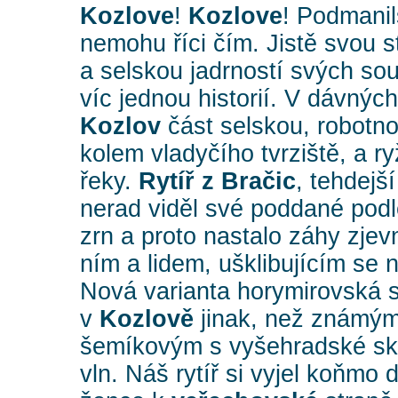
Kozlove
!
Kozlove
! Podmanil
nemohu říci čím. Jistě svou 
a selskou jadrností svých so
víc jednou historií. V dávnýc
Kozlov
část selskou, robotno
kolem vladyčího tvrziště, a r
řeky.
Rytíř z Bračic
, tehdejš
nerad viděl své poddané podl
zrn a proto nastalo záhy zjev
ním a lidem, ušklibujícím se n
Nová varianta horymirovská s
v
Kozlově
jinak, než známý
šemíkovým s vyšehradské ská
vln. Náš rytíř si vyjel koňmo 