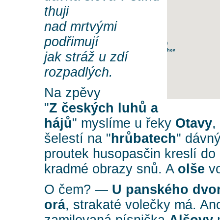
Velké Hydčice
thuji
nad mrtvými
podřimují
Veřechov
jak stráž u zdí
rozpadlých.
Na zpěvy
"
Z českých luhů a
hájů
" myslíme u řeky
Otavy
,
šelestí na "
hrůbatech
" dávný
proutek husopasčin kreslí d
Nezamyslice
kradmé obrazy snů. A
olše
vo
O čem? —
U panského dvor
orá
, strakaté volečky má. Ano