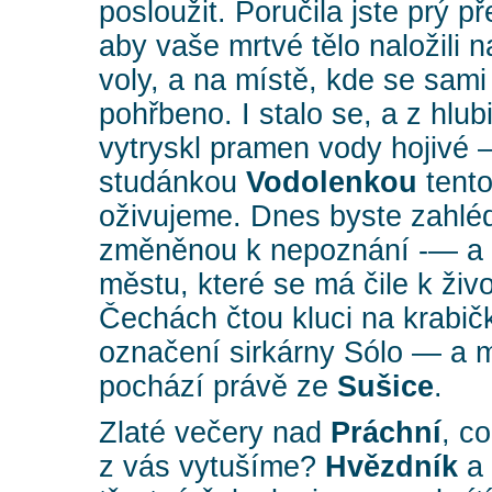
posloužit. Poručila jste prý 
aby vaše mrtvé tělo naložili
voly, a na místě, kde se sami
pohřbeno. I stalo se, a z hlu
vytryskl pramen vody hojivé 
studánkou
Vodolenkou
tento
oživujeme. Dnes byste zahlédl
změněnou k nepoznání -— a p
městu, které se má čile k živ
Čechách čtou kluci na krabič
označení sirkárny Sólo — a m
pochází právě ze
Sušice
.
Zlaté večery nad
Práchní
, c
z vás vytušíme?
Hvězdník
a