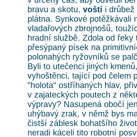
v určený čas, aby odvedli ber
bravu a skotu,
voští
i drůbež 
plátna. Synkové potěžkávali
vladařových zbrojnošů, touží
hradní službě. Zdola od řeky 
přesýpaný písek na primitivní
polonahých ryžovníků se palč
Byli to utečenci jiných kmenů,
vyhoštěnci, tající pod čelem p
"holota" ostříhaných hlav, př
v zajateckých poutech z někt
výpravy? Nasupená obočí jen 
uhýbavý zrak, v němž bys ma
čistší záblesk bohatšího život
neradi káceli tito robotní po