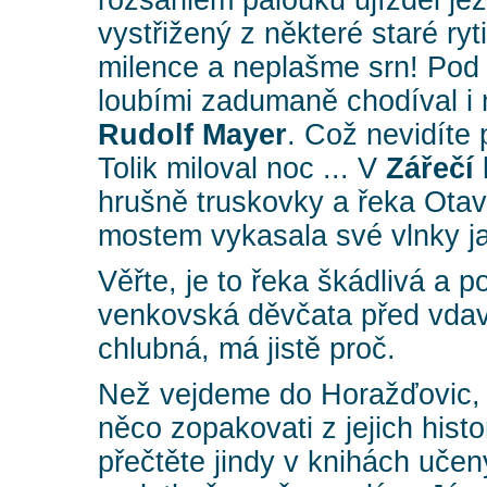
rozsáhlém palouku ujížděl je
vystřižený z některé staré ry
milence a neplašme srn! Pod
loubími zadumaně chodíval i 
Rudolf Mayer
. Což nevidíte
Tolik miloval noc ... V
Zářečí
hrušně truskovky a řeka Otav
mostem vykasala své vlnky j
Věřte, je to řeka škádlivá a p
venkovská děvčata před vdavk
chlubná, má jistě proč.
Než vejdeme do Horažďovic, 
něco zopakovati z jejich histo
přečtěte jindy v knihách učen