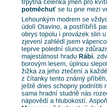
třpytná čelenka jmen pro kvítí
potměchuť
se tu pne mezi v
Lehounkým modrem se vždyck
údolí Otavino, a postříbříš p
obrys topolu i provázek slin 
zjevení zahlédl jsem vápenc
teprve polední slunce zdůrazn
majestátnost hradu
Rábí
, zd
borovým lesem, úplnou slepot
žižka za jeho ztečení a každé
z čítanky tento známý příběh.
ještě dnes schopny podnítiti 
sama hradní studně nás roze
nápovědí a hlubokostí. Aspo