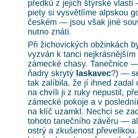
předků z jejich štýrské vlast
piety si vysvětlíme alpskou go
českém — jsou však jiné souvi
nutno znáti.
Při žichovických obžinkách by
vyzván k tanci nejkrásnější
zámecké chasy. Tanečnice —
ňadry skrytý
laskavec
?) — s
tak zalíbila, že jí ihned zadal
na chvíli ji z ruky nepustil, p
zámecké pokoje a v posledním
na klíč uzamkl. Nechci se za
tohoto tanečního závěru — al
ostrý a zkušenost převelikou.