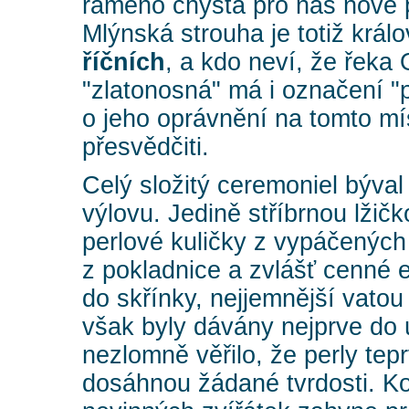
rameno chystá pro nás nové 
Mlýnská strouha je totiž král
říčních
, a kdo neví, že řeka
"zlatonosná" má i označení "
o jeho oprávnění na tomto m
přesvědčiti.
Celý složitý ceremoniel býval 
výlovu. Jedině stříbrnou lžič
perlové kuličky z vypáčených 
z pokladnice a zvlášť cenné e
do skřínky, nejjemnější vatou
však byly dávány nejprve do 
nezlomně věřilo, že perly te
dosáhnou žádané tvrdosti. Ko