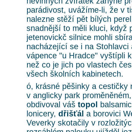
nevinných zvířátek zahyne p
parádivost, uvážíme-li, že v ti
nalezne stěží pět bílých pere
snadnější to měli kluci, když 
jetenovickč silnice mohli sbír
nacházející se i na Stohlavci
vápence "u Hradce" vyštípli k
než co je jich po vlastech če
všech školních kabinetech.
ó, krásné pěšinky a cestičky 
v anglicky park proměněném, 
obdivoval váš
topol
balsamic
lonicery,
dřišťál
a borovici W
Veverky skotačily v rozložitý