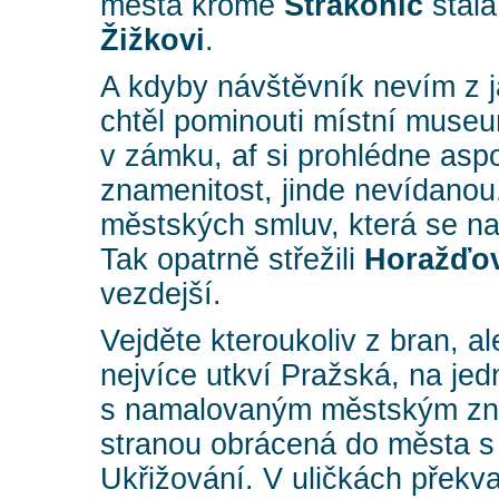
města kromě
Strakonic
stála
Žižkovi
.
A kdyby návštěvník nevím z j
chtěl pominouti místní muse
v zámku, af si prohlédne asp
znamenitost, jinde nevídanou.
městských smluv, která se n
Tak opatrně střežili
Horažďov
vezdejší.
Vejděte kteroukoliv z bran, al
nejvíce utkví Pražská, na jed
s namalovaným městským zn
stranou obrácená do města s
Ukřižování. V uličkách přek