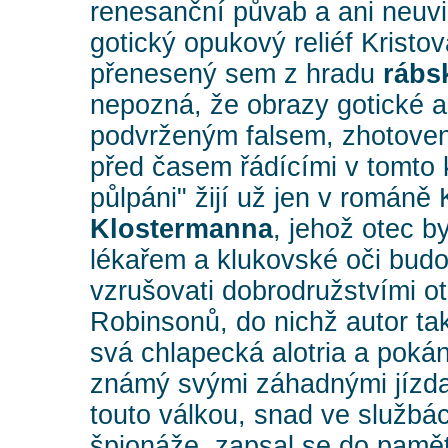
renesanční půvab a ani neuvi
gotický opukový reliéf Kristo
přenesený sem z hradu
rábs
nepozná, že obrazy gotické a
podvrženým falsem, zhotove
před časem řádícími v tomto k
půlpáni" žijí už jen v románě 
Klostermanna
, jehož otec 
lékařem a klukovské oči bud
vzrušovati dobrodružstvími o
Robinsonů, do nichž autor ta
svá chlapecká alotria a pokán
známý svými záhadnými jízda
touto válkou, snad ve služb
špionáže, zapsal se do pamě