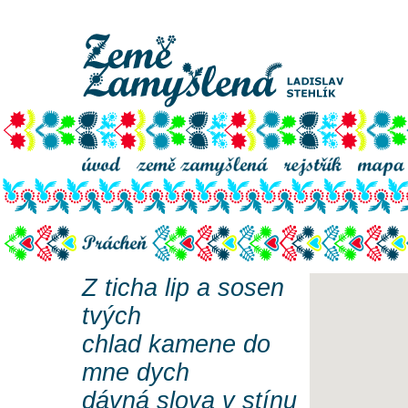
Prácheň
Prácheň
Z ticha lip a sosen
tvých
chlad kamene do
mne dych
dávná slova v stínu