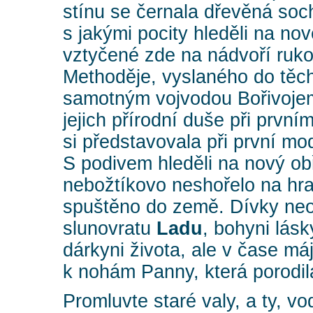
stínu se černala dřevěná so
s jakými pocity hleděli na n
vztyčené zde na nádvoří ruk
Methoděje, vyslaného do těch
samotným vojvodou Bořivojem?
jejich přírodní duše při prvn
si představovala při první mo
S podivem hleděli na nový ob
nebožtíkovo neshořelo na hran
spuštěno do země. Dívky neo
slunovratu
Ladu
, bohyni lásk
dárkyni života, ale v čase má
k nohám Panny, která porodil
Promluvte staré valy, a ty, v