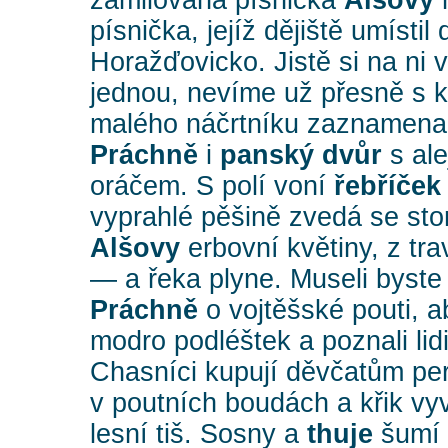
zamilovaná písnička
Alšovy
m
písnička, jejíž dějiště umísti
Horažďovicko. Jistě si na ni 
jednou, nevíme už přesně s k
malého náčrtníku zaznamenal
Práchně
i
panský dvůr
s ale
oráčem. S polí voní
řebříček
vyprahlé pěšině zvedá se st
Alšovy
erbovní květiny, z tra
— a řeka plyne. Museli byste p
Práchně
o vojtěšské pouti, a
modro podléštek a poznali lidi
Chasníci kupují děvčatům pe
Bloudím
v poutních boudách a křik vyv
lesní tiš. Sosny a
thuje
šumí 