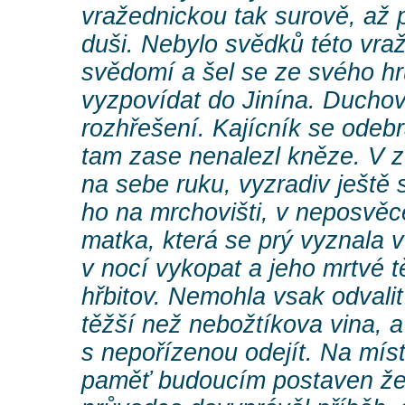
vražednickou tak surově, až
duši. Nebylo svědků této vraž
svědomí a šel se ze svého h
vyzpovídat do Jinína. Duchov
rozhřešení. Kajícník se odebr
tam zase nenalezl kněze. V z
na sebe ruku, vyzradiv ještě 
ho na mrchovišti, v neposvě
matka, která se prý vyznala v
v nocí vykopat a jeho mrtvé t
hřbitov. Nemohla vsak odvalit
těžší než nebožtíkova vina, a
s nepořízenou odejít. Na míst
paměť budoucím postaven žel