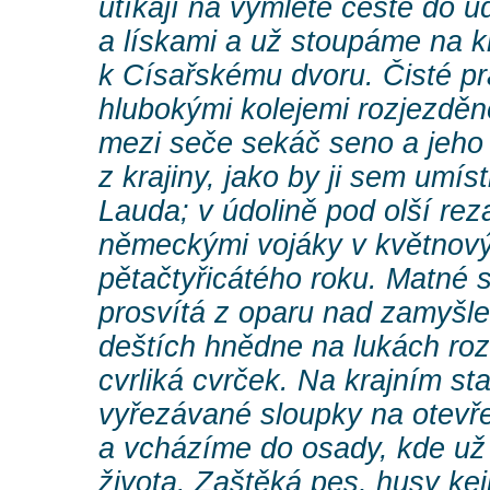
utíkají na vymleté cestě do ú
a lískami a už stoupáme na kr
k Císařskému dvoru. Čisté p
hlubokými kolejemi rozjezděn
mezi seče sekáč seno a jeho 
z krajiny, jako by ji sem umíst
Lauda; v údolině pod olší rez
německými vojáky v květnov
pětačtyřicátého roku. Matné sl
prosvítá z oparu nad zamyšle
deštích hnědne na lukách ro
cvrliká cvrček. Na krajním s
vyřezávané sloupky na otevř
a vcházíme do osady, kde už 
života. Zaštěká pes, husy kej