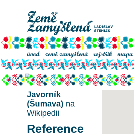
Javorník
Javorník
(Šumava)
na
Wikipedii
Reference