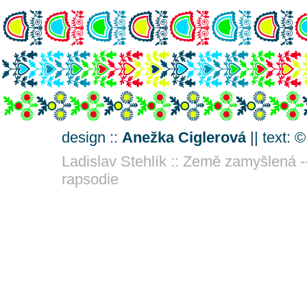
design ::
Anežka Ciglerová
|| text: 
Ladislav Stehlík :: Země zamyšlená -
rapsodie