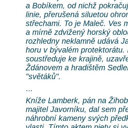
a Bobíkem, od nichž pokračuj
linie, přerušená siluetou ohr
střechami. To je Maleč. Ves m
a mírně zdvižený horský oblo
rozhledny neklamně udává Ja
horu v bývalém protektorátu.
soustředuje ke krajině, uzav
Ždánovem a hradištěm Sedl
"světáků".
...
Kníže Lamberk, pán na Žihobc
majitel Javorníku, dal sem př
náhrobní kameny svých předků
vlasti. Tímto aktem piety si 