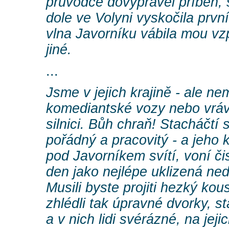
průvodce dovyprávěl příběh, 
dole ve Volyni vyskočila první
vlna Javorníku vábila mou vz
jiné.
...
Jsme v jejich krajině - ale 
komediantské vozy nebo vráv
silnici. Bůh chraň! Stacháčtí s
pořádný a pracovitý - a jeho
pod Javorníkem svítí, voní či
den jako nejlépe uklizená ne
Musili byste projiti hezký ko
zhlédli tak úpravné dvorky, s
a v nich lidi svérázné, na jej