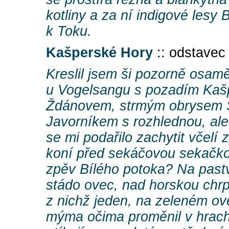
kotliny a za ní indigové lesy
k Toku.
Kašperské Hory
:: odstave
Kreslil jsem ši pozorně osamě
u Vogelsangu s pozadím Kaš
Ždánovem, strmým obrysem S
Javorníkem s rozhlednou, ale
se mi podařilo zachytit včelí 
koní před sekáčovou sekačk
zpěv Bílého potoka? Na pastv
stádo ovec, nad horskou chrpo
z nichž jeden, na zeleném ov
mýma očima proměnil v hrach