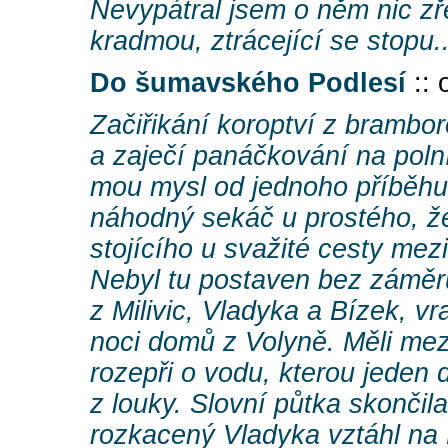
Nevypátral jsem o něm nic zře
kradmou, ztrácející se stopu..
Do šumavského Podlesí
:: 
Začiřikání koroptví z brambo
a zaječí panáčkování na poln
mou mysl od jednoho příběhu,
náhodný sekáč u prostého, ž
stojícího u svažité cesty mezi
Nebyl tu postaven bez zámě
z Milivic, Vladyka a Bízek, vr
noci domů z Volyně. Měli mez
rozepři o vodu, kterou jeden
z louky. Slovní půtka skončil
rozkacený Vladyka vztáhl na