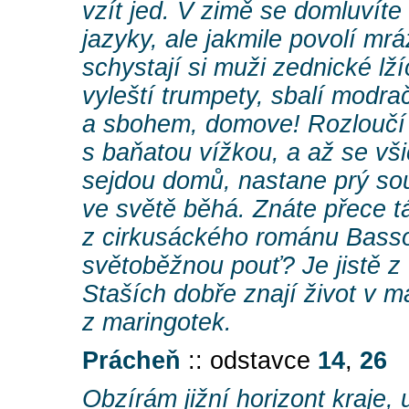
vzít jed. V zimě se domluvít
jazyky, ale jakmile povolí mr
schystají si muži zednické lž
vyleští trumpety, sbalí modra
a sbohem, domove! Rozloučí 
s baňatou vížkou, a až se vši
sejdou domů, nastane prý sou
ve světě běhá. Znáte přece t
z cirkusáckého románu Basso
světoběžnou pouť? Je jistě z 
Staších dobře znají život v ma
z maringotek.
Prácheň
:: odstavce
14
,
26
Obzírám jižní horizont kraje