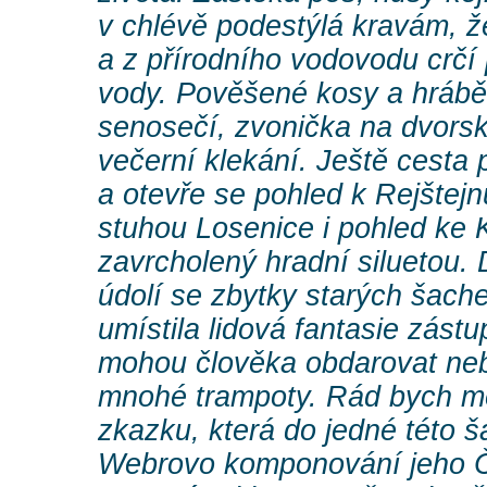
v chlévě podestýlá kravám, ž
a z přírodního vodovodu crčí
vody. Pověšené kosy a hrábě
senosečí, zvonička na dvors
večerní klekání. Ještě cesta
a otevře se pohled k Rejštejnu
stuhou Losenice i pohled ke
zavrcholený hradní siluetou. 
údolí se zbytky starých šache
umístila lidová fantasie zást
mohou člověka obdarovat ne
mnohé trampoty. Rád bych m
zkazku, která do jedné této š
Webrovo komponování jeho Č