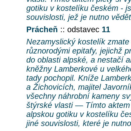
gotiku v kostelíku českém - j
souvislosti, jež je nutno vědět
Prácheň
:: odstavec
11
Nezamyslický kostelík zmate
různorodými epitafy, jejichž 
do oblasti alpské, a nestačí 
kněžny Lamberkové u velkého
tady pochopil. Kníže Lamberk
a Žichovicích, majitel Javorn
všechny náhrobní kameny svý
štýrské vlasti — Tímto aktem 
alpskou gotiku v kostelíku č
jiné souvislosti, které je nutno