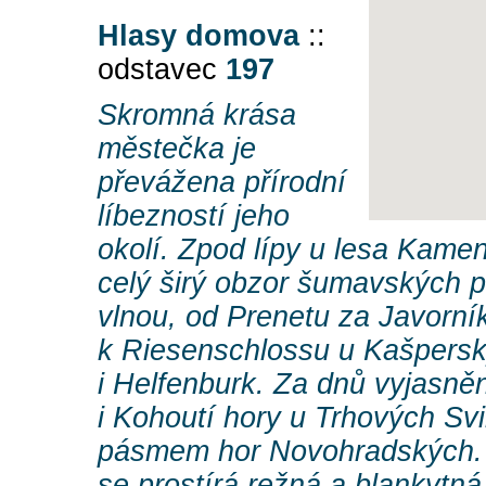
Hlasy domova
::
odstavec
197
Skromná krása
městečka je
převážena přírodní
líbezností jeho
okolí. Zpod lípy u lesa Kam
celý širý obzor šumavských 
vlnou, od Prenetu za Javorník
k Riesenschlossu u Kašpersk
i Helfenburk. Za dnů vyjasn
i Kohoutí hory u Trhových Sv
pásmem hor Novohradských.
se prostírá režná a blankytná