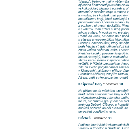
"třepáci". Velenovy mají v něčem jin
bývalého českobudějovického biskupa
vskutku lidový biskup. I pohřeb si 
studentů z rodného kraje a mnoho z
a myslím, že í kostelík mají po něm
kostelíkem v krají, jehož románská 
připisováno napůl pověstí a napůl le
a uvržen v okovech do žaláře. Plynul
k svatému Janu Křtiteli a slíbil, pod
tohoto světce. V noci se mu prý zjev
Hanuš do vlasti, ale doma ho z počát
s vlasem a vousem bílým jako mléko.
Prokop Chocholoušek, který se nějak
krále Václava", jejíž děj umístil z
zdiva vidíme bažanku, svídu i brsle
Kvášňovice jako pozdrav kraje Prách
kostel nicovský, jedno z posledních
sbírek veršů jednak inspirace nábo
vyjádřil. V Plánici vzpomeňme dvou
zde za svého pobytu napsal směšnoh
v Klatovech", tištěnou v příloze Ví
Františku Křižíkovi, zdejším rodáku,
Alšem, patří svým zrozením rovněž 
Kašperské Hory
:: odstavec
20
Na půlnoc se do měkkého slunečního
hradu Rábí a vápencové lomy u Žich
s náznakem zámku zelenohorského a
tuším, ale Slavník rýsuje docela zř
terén za Dobeví, Čížovou s kostel
nabíráš pozorně do očí a laskáš se
uprostřed pondělního rána.
Prácheň
:: odstavec
33
Podivno, které lidské vlastnosti vlo
Strašný a Konětop u Hradešic, Hrozn