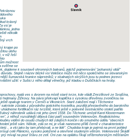
Slavník
překrásnou
 lidového
muka
dtud krásný
a vsí je
dánkou, jedna
eště několik
n
ěný vrch
ký krajan po
ežitou úlohu
, v níž řeší
hto
kům možnost
a svěřme se
nek, dojdeme k soustavě ohromných balvanů, jejichž pojmenování "pohanský oltář"
z důvodu. Stejně i název blízké vsi Velešice může mít něco společného se slovanským
rnější šumavská hranice náprstníků; v skalnatých skrýších jsou tu podnes jezevci
zvláštní užití: v Sušici z něho dělají věnečky, jež kladou o Dušičkách na hroby.
prochovy, malá ves s dvorem na místě staré tvrze, kde vládli Zmrzlíkové ze Svojšína,
zi hejtmany Žižkovy. Na návsi překvapí kaplička s vysokou dřevěnou zvoničkou na
 ještě opakuje tvarem v Černíči a Vlkonicích. Staré založení mají i Těchonice
ož sakristie zůstala z původního gotického kostelíka, později přestavěného do barokního
hádneme fortifikační ráz tvrziště, které ještě v polovině šestnáctého století patřilo
 žulový náhrobník udává rok jeho úmrtí 1558. Do Těchonic umístil Karel Klostermann
en", z něhož rozsáhlejší dějová část patří sousedním Velenovům. Realistickému
ubku vidění do osudů chudých lidí zdejších končin i do smutného údělu "obecních
ůlstoletí ještě sám. Někde, zdá se mi, je však naneseno příliš černě v charakteristice
kletý... a vlci jako by tam přebývali, a ne lidé". Chudoba kraje je patrná na první pohled
terísují celé Plánicko, vysoko položené a otevřené studeným větrům. Velenovské Škádlí
že prý mívají na pouť šťávu ze zelí. Oni zas na oplátku říkají stříbrnohorským měšťanům