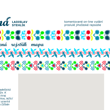
radešická
Mže. K
 kraj
kou, ležící
 uzavírá
hu Džbán