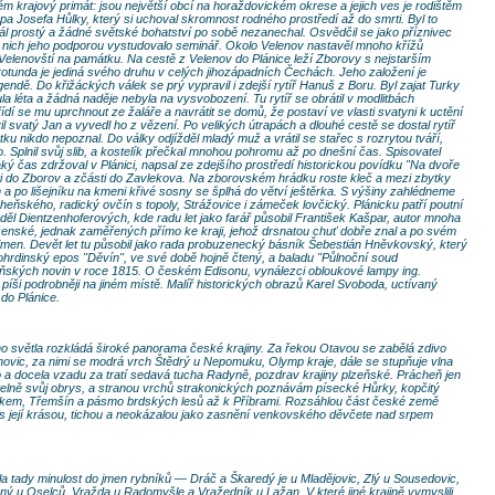
ém krajový primát: jsou největší obcí na horaždovickém okrese a jejich ves je rodištěm
 Josefa Hůlky, který si uchoval skromnost rodného prostředí až do smrti. Byl to
přál prostý a žádné světské bohatství po sobě nezanechal. Osvědčil se jako příznivec
 nich jeho podporou vystudovalo seminář. Okolo Velenov nastavěl mnoho křížů
 Velenovští na památku. Na cestě z Velenov do Plánice leží Zborovy s nejstarším
rotunda je jediná svého druhu v celých jihozápadních Čechách. Jeho založení je
gendě. Do křižáckých válek se prý vypravil i zdejší rytíř Hanuš z Boru. Byl zajat Turky
a léta a žádná naděje nebyla na vysvobození. Tu rytíř se obrátil v modlitbách
ařídí se mu uprchnout ze žaláře a navrátit se domů, že postaví ve vlasti svatyni k uctění
il svatý Jan a vyvedl ho z vězení. Po velikých útrapách a dlouhé cestě se dostal rytíř
ku nikdo nepoznal. Do války odjížděl mladý muž a vrátil se stařec s rozrytou tváří,
 Splnil svůj slib, a kostelík přečkal mnohou pohromu až po dnešní čas. Spisovatel
ý čas zdržoval v Plánici, napsal ze zdejšího prostředí historickou povídku "Na dvoře
části do Zborov a zčásti do Zavlekova. Na zborovském hrádku roste kleč a mezi zbytky
n a po lišejníku na kmeni křivé sosny se šplhá do větví ještěrka. S výšiny zahlédneme
eňského, radický ovčín s topoly, Strážovice i zámeček lovčický. Plánicku patří poutní
 děl Dientzenhoferových, kde radu let jako farář působil František Kašpar, autor mnoha
ženské, jednak zaměřených přímo ke kraji, jehož drsnatou chuť dobře znal a po svém
 jmen. Devět let tu působil jako rada probuzenecký básník Šebestián Hněvkovský, který
rdinský epos "Děvín", ve své době hojně čtený, a baladu "Půlnoční soud
deňských novin v roce 1815. O českém Edisonu, vynálezci obloukové lampy ing.
 píši podrobněji na jiném místě. Malíř historických obrazů Karel Svoboda, uctívaný
do Plánice.
 světla rozkládá široké panorama české krajiny. Za řekou Otavou se zabělá zdivo
ovic, za nimi se modrá vrch Štědrý u Nepomuku, Olymp kraje, dále se stupňuje vlna
 docela vzadu za tratí sedavá tucha Radyně, pozdrav krajiny plzeňské. Prácheň jen
etelně svůj obrys, a stranou vrchů strakonických poznávám písecké Hůrky, kopčitý
íčkem, Třemšín a pásmo brdských lesů až k Příbrami. Rozsáhlou část české země
 s její krásou, tichou a neokázalou jako zasnění venkovského děvčete nad srpem
žila tady minulost do jmen rybníků — Dráč a Škaredý je u Mladějovic, Zlý u Sousedovic,
ý u Oselců, Vražda u Radomyšle a Vražedník u Lažan. V které jiné krajině vymyslili