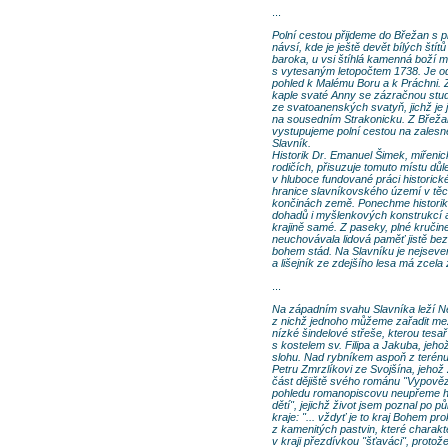
...
Polní cestou přijdeme do Břežan s 
návsí, kde je ještě devět bílých štítů
baroka, u vsi štíhlá kamenná boží 
s vytesaným letopočtem 1738. Je o
pohled k Malému Boru a k Práchni. Z
kaple svaté Anny se zázračnou stu
ze svatoanenských svatyň, jichž je j
na sousedním Strakonicku. Z Břeža
vystupujeme polní cestou na zalesn
Slavník.
Historik Dr. Emanuel Šimek, miřenic
rodičích, přisuzuje tomuto místu důl
v hluboce fundované práci historické
hranice slavníkovského území v těc
končinách země. Ponechme histori
dohadů i myšlenkových konstrukcí 
krajině samé. Z paseky, plné kruči
neuchovávala lidová paměť jistě be
bohem stád. Na Slavníku je nejseve
a lišejník ze zdejšího lesa má zcela 
...
Na západním svahu Slavníka leží Ne
z nichž jednoho můžeme zařadit me
nízké šindelové střeše, kterou tesař
s kostelem sv. Filipa a Jakuba, jeh
slohu. Nad rybníkem aspoň z terénu u
Petru Zmrzlíkovi ze Svojšína, jehož
část dějiště svého románu "Vypověz
pohledu romanopiscovu neupřeme hlo
dětí", jejichž život jsem poznal po p
kraje: "... vždyť je to kraj Bohem pro
z kamenitých pastvin, které charak
v kraji přezdívkou "šťaváci", proto