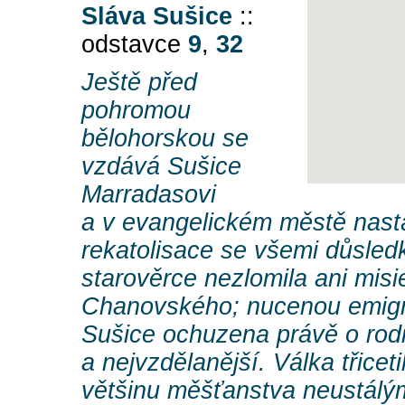
Sláva Sušice
::
odstavce
9
,
32
Ještě před
pohromou
bělohorskou se
vzdává Sušice
Marradasovi
a v evangelickém městě nast
rekatolisace se všemi důsled
starověrce nezlomila ani misi
Chanovského; nucenou emigr
Sušice ochuzena právě o rod
a nejvzdělanější. Válka třiceti
většinu měšťanstva neustálý