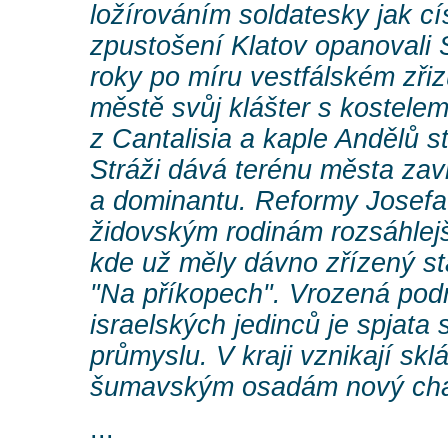
ložírováním soldatesky jak cí
zpustošení Klatov opanovali 
roky po míru vestfálském zřiz
městě svůj klášter s kostelem
z Cantalisia a kaple Andělů 
Stráži dává terénu města zav
a dominantu. Reformy Josefa 
židovským rodinám rozsáhlejš
kde už měly dávno zřízený sta
"Na příkopech". Vrozená pod
israelských jedinců je spjata
průmyslu. V kraji vznikají sklá
šumavským osadám nový cha
...