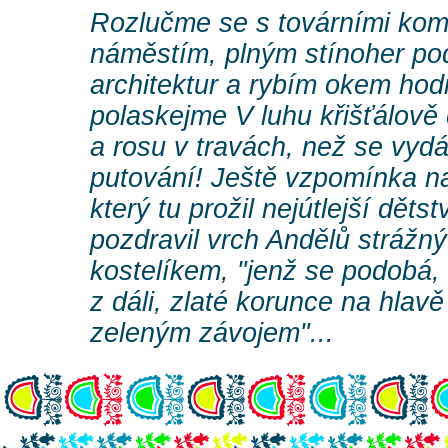
Rozlučme se s továrními kom
náměstím, plným stínoher po
architektur a rybím okem hodi
polaskejme V luhu křišťálově
a rosu v travách, než se vyd
putování! Ještě vzpomínka n
který tu prožil nejútlejší dětst
pozdravil vrch Andělů strážn
kostelíkem, "jenž se podobá, 
z dáli, zlaté korunce na hlav
zeleným závojem"...