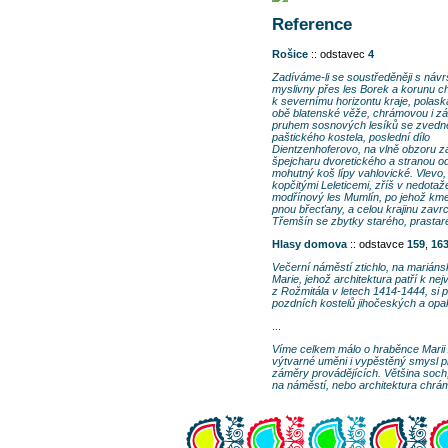
Reference
Rošice
:: odstavec
4
Zadíváme-li se soustředěněji s návr
myslivny přes les Borek a korunu c
k severnímu horizontu kraje, polas
obě blatenské věže, chrámovou i z
pruhem sosnových lesíků se zvedn
paštického kostela, poslední dílo
Dientzenhoferovo, na vlně obzoru z
špejcharu dvoretického a stranou od
mohutný koš lípy vahlovické. Vlevo,
kopčitými Leleticemi, zříš v nedotaž
modřínový les Mumlín, po jehož km
pnou břecťany, a celou krajinu zavrc
Třemšín se zbytky starého, prastaré
Hlasy domova
:: odstavce
159
,
16
Večerní náměstí ztichlo, na mariáns
Marie, jehož architektura patří k 
z Rožmitála v letech 1414-1444, si 
pozdních kostelů jihočeských a opaku
...
Víme celkem málo o hraběnce Marii A
výtvarné uměni i vypěstěný smysl pr
záměry provádějících. Většina soch, 
na náměstí, nebo architektura chrá