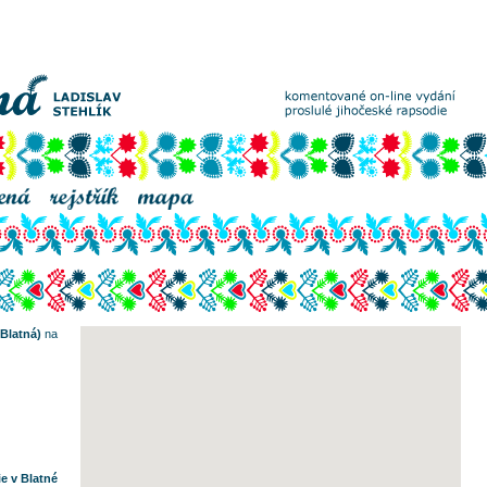
Blatná)
na