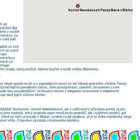
kostel Nanebevzetí Panny Marie v Blatné
ší od
hráněné lípy
káme v rovině
ámeckou; za
e rudá báň
abělá se zed
 ní se zatmí
 nad
ené křivce
enech se
holuje
ho hradu; zdroj pověstí, hláska bouřek a stráž celého Blatenska.
3
ký sloup usedá racek a v zapadajícím slunci se tmí silueta gotického chrámu Panny
nejvýznačnějším památkám města. Jeho presbyterium, stavěné Jaroslavem Lvem
podle slov povolanějších "uchovává mnoho z elegantní vznosnosti a malebnosti
je také jejich síťovou klenbu".
lžbětě Serenyové, rozené Waldsteinové, ale s vděčností jí přiznáme jemný cit pro
o jeho hodnoty, který projevila nejen množstvím podnětů, ale i výběrem umělců, její
které se nám uchovaly v Blatné, vznikla za její podpory, ať je to třeba mariánský sloup
mové věže, či barokní výzdoba chrámového interiéru.