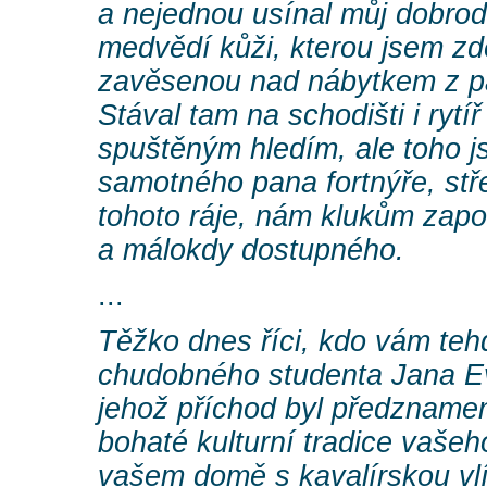
a nejednou usínal můj dobro
medvědí kůži, kterou jsem zd
zavěsenou nad nábytkem z pa
Stával tam na schodišti i rytíř
spuštěným hledím, ale toho j
samotného pana fortnýře, stř
tohoto ráje, nám klukům zap
a málokdy dostupného.
...
Těžko dnes říci, kdo vám teh
chudobného studenta Jana Ev
jehož příchod byl předzname
bohaté kulturní tradice vašeho
vašem domě s kavalírskou vlí