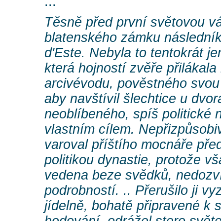
...
Těsně před první světovou vál
blatenského zámku následník
d'Este. Nebyla to tentokrát 
která hojností zvěře přilákal
arcivévodu, pověstného svou 
aby navštívil šlechtice u dvo
neoblíbeného, spíš politické 
vlastním cílem. Nepřizpůsobi
varoval příštího mocnáře pře
politikou dynastie, protože v
vedena beze svědků, nedozví
podrobností. .. Přerušilo ji vy
jídelně, bohatě připravené k 
hodování, odrážel stero světe