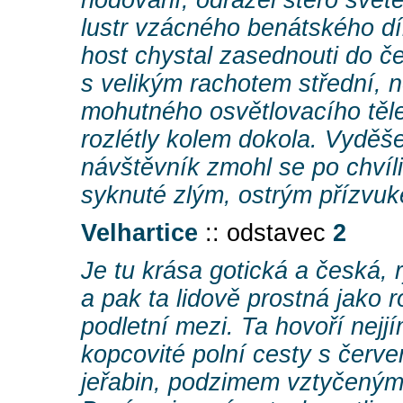
lustr vzácného benátského dí
host chystal zasednouti do čel
s velikým rachotem střední, n
mohutného osvětlovacího těle
rozlétly kolem dokola. Vyděš
návštěvník zmohl se po chvíli
syknuté zlým, ostrým přízvu
Velhartice
:: odstavec
2
Je tu krása gotická a česká, 
a pak ta lidově prostná jako r
podletní mezi. Ta hovoří nejjí
kopcovité polní cesty s červ
jeřabin, podzimem vztyčeným