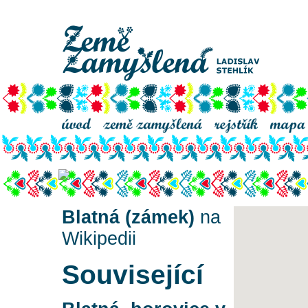
zámek Blatná
Blatná (zámek)
na
Wikipedii
Související