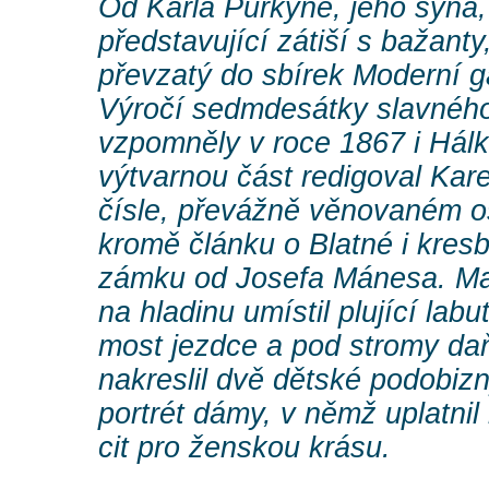
Od Karla Purkyně, jeho syna, 
představující zátiší s bažant
převzatý do sbírek Moderní ga
Výročí sedmdesátky slavného
vzpomněly v roce 1867 i Hálko
výtvarnou část redigoval Kar
čísle, převážně věnovaném o
kromě článku o Blatné i kres
zámku od Josefa Mánesa. Malíř 
na hladinu umístil plující la
most jezdce a pod stromy da
nakreslil dvě dětské podobiz
portrét dámy, v němž uplatni
cit pro ženskou krásu.