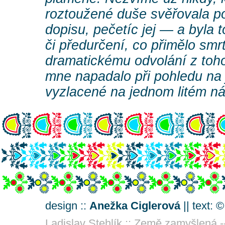
roztoužené duše svěřovala 
dopisu, pečetíc jej — a byla 
či předurčení, co přimělo smrt
dramatickému odvolání z toh
mne napadalo při pohledu na 
vyzlacené na jednom litém n
design ::
Anežka Ciglerová
|| text: 
Ladislav Stehlík :: Země zamyšlená -