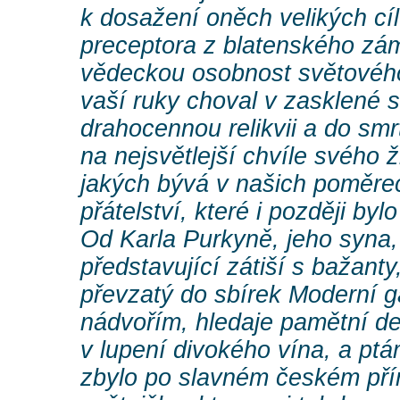
k dosažení oněch velikých cí
preceptora z blatenského zá
vědeckou osobnost světovéh
vaší ruky choval v zasklené 
drahocennou relikvii a do sm
na nejsvětlejší chvíle svého ži
jakých bývá v našich poměre
přátelství, které i později byl
Od Karla Purkyně, jeho syna, 
představující zátiší s bažant
převzatý do sbírek Moderní ga
nádvořím, hledaje pamětní de
v lupení divokého vína, a ptá
zbylo po slavném českém pří