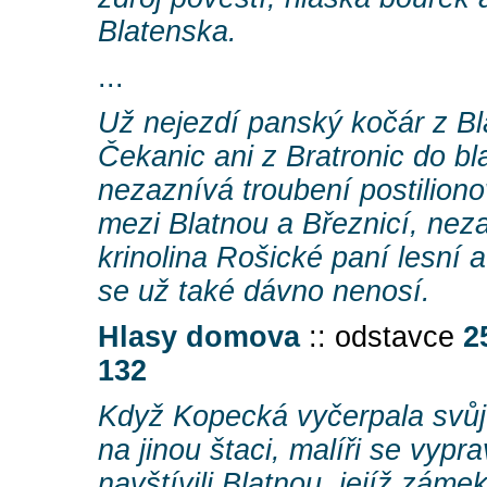
Blatenska.
...
Už nejezdí panský kočár z Bl
Čekanic ani z Bratronic do b
nezaznívá troubení postiliono
mezi Blatnou a Březnicí, nez
krinolina Rošické paní lesní
se už také dávno nenosí.
Hlasy domova
:: odstavce
2
132
Když Kopecká vyčerpala svůj 
na jinou štaci, malíři se vyprav
navštívili Blatnou, jejíž záme