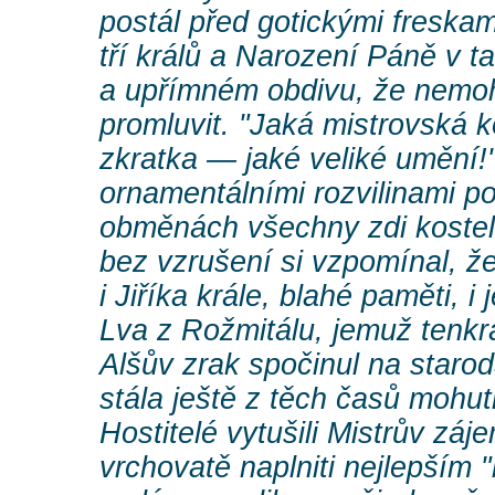
postál před gotickými freska
tří králů a Narození Páně v 
a upřímném obdivu, že nemoh
promluvit. "Jaká mistrovská
zkratka — jaké veliké umění!
ornamentálními rozvilinami pok
obměnách všechny zdi koste
bez vzrušení si vzpomínal, že 
i Jiříka krále, blahé paměti, i
Lva z Rožmitálu, jemuž tenkrá
Alšův zrak spočinul na staro
stála ještě z těch časů mohu
Hostitelé vytušili Mistrův záje
vrchovatě naplniti nejlepším