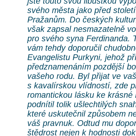
jste touto svou libůstkou vy
svého města jako před stolet
Pražanům. Do českých kulturn
však zapsal nesmazatelně vo
pro svého syna Ferdinanda. T
vám tehdy doporučil chudobn
Evangelistu Purkyni, jehož př
předznamenáním pozdější boha
vašeho rodu. Byl přijat ve v
s kavalírskou vlídností, zde p
romantickou lásku ke krásné
podnítil tolik ušlechtilých sn
které uskutečnil způsobem n
váš pravnuk. Odtud mu dopom
štědrost nejen k hodnosti dok