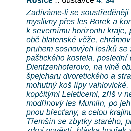
Rošice
:: odstavce
4
,
34
Zadíváme-li se soustředěněji 
myslivny přes les Borek a ko
k severnímu horizontu kraje,
obě blatenské věže, chrámov
pruhem sosnových lesíků se
paštického kostela, poslední 
Dientzenhoferovo, na vlně ob
špejcharu dvoretického a str
mohutný koš lípy vahlovické.
kopčitými Leleticemi, zříš v 
modřínový les Mumlín, po je
pnou břecťany, a celou krajin
Třemšín se zbytky starého, p
zdroj pověstí, hláska bouřek 