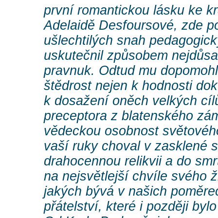
první romantickou lásku ke 
Adelaidě Desfoursové, zde pod
ušlechtilých snah pedagogick
uskutečnil způsobem nejdůsa
pravnuk. Odtud mu dopomohla
štědrost nejen k hodnosti dok
k dosažení oněch velkých cí
preceptora z blatenského zá
vědeckou osobnost světovéh
vaší ruky choval v zasklené 
drahocennou relikvii a do sm
na nejsvětlejší chvíle svého ž
jakých bývá v našich poměre
přátelství, které i později byl