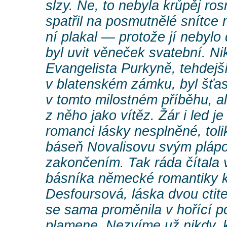
slzy. Ne, to nebyla krůpěj ro
spatřil na posmutnělé snítce 
ní plakal — protože jí nebylo
byl uvit věneček svatební. N
Evangelista Purkyně, tehdejš
v blatenském zámku, byl šťa
v tomto milostném příběhu, a
z něho jako vítěz. Žár i led j
romanci lásky nesplněné, toli
báseň Novalisovu svým plápo
zakončením. Tak ráda čítala 
básníka německé romantiky 
Desfoursová, láska dvou cti
se sama proměnila v hořící p
plamene. Nezvíme už nikdy, k