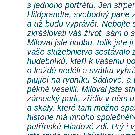
s jednoho portrétu. Jen strpen
Hildprandte, svobodný pane 
a už budu vyprávět. Nebojte s
zkrášlovati váš život, sám o 
Miloval jsle hudbu, tolik jste 
vaše služebnictvo sestávalo
hudebníků, kteří k vašemu po
o každé neděli a svátku vyhráv
plující na rybníku Sádlově, a 
pěkně veselili. Miloval jste st
zámecký park, zřídiv v něm u
a skály, které tam možno spat
historie má mnoho společné
petřínské Hladové zdi. Prý i 