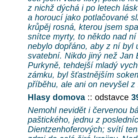
z nichž dýchá i po letech lás
a horoucí jako potlačované sl
krůpěj rosná, kterou jsem spa
snítce myrty, to někdo nad ní 
nebylo dopřáno, aby z ní byl 
svatební. Nikdo jiný než Jan 
Purkyně, tehdejší mladý vych
zámku, byl šťastnějším soke
příběhu, ale ani on nevyšel z
Hlasy domova
:: odstavce
3
Nemohl nevidět i červenou bá
paštického, jednu z posledníc
Dientzenhoferových; svítí ten