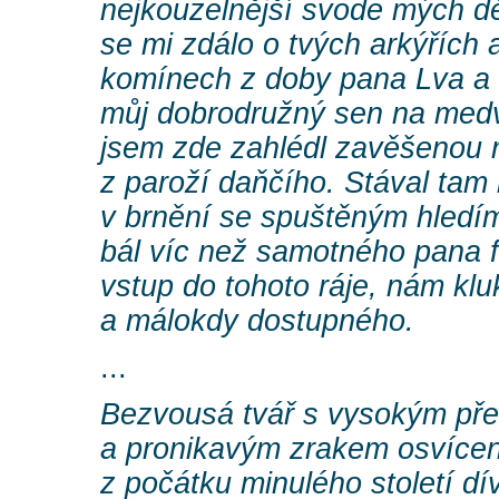
nejkouzelnější svode mých dět
se mi zdálo o tvých arkýřích
komínech z doby pana Lva a 
můj dobrodružný sen na medv
jsem zde zahlédl zavěšenou
z paroží daňčího. Stával tam n
v brnění se spuštěným hledím
bál víc než samotného pana fo
vstup do tohoto ráje, nám k
a málokdy dostupného.
...
Bezvousá tvář s vysokým př
a pronikavým zrakem osvícen
z počátku minulého století d