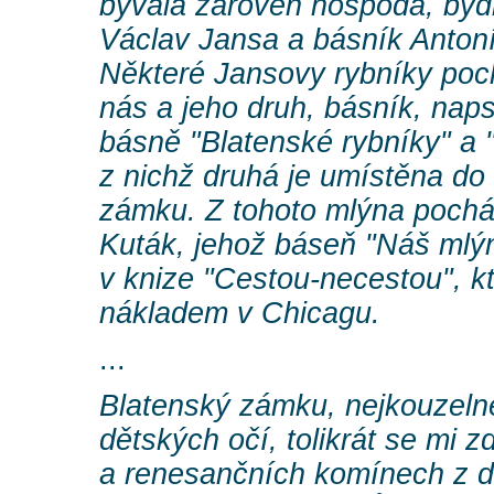
bývala zároven hospoda, bydli
Václav Jansa a básník Antoní
Některé Jansovy rybníky poch
nás a jeho druh, básník, naps
básně "Blatenské rybníky" a "P
z nichž druhá je umístěna do
zámku. Z tohoto mlýna pocház
Kuták, jehož báseň "Náš mlýn
v knize "Cestou-necestou", k
nákladem v Chicagu.
...
Blatenský zámku, nejkouzeln
dětských očí, tolikrát se mi z
a renesančních komínech z 