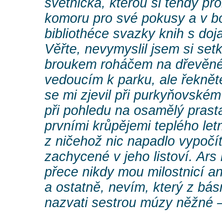
světnička, kterou si tehdy pr
komoru pro své pokusy a v 
bibliothéce svazky knih s do
Věřte, nevymyslil jsem si se
broukem roháčem na dřevěn
vedoucím k parku, ale řeknět
se mi zjevil při purkyňovské
při pohledu na osamělý prast
prvními krůpějemi teplého le
z ničehož nic napadlo vypočít
zachycené v jeho listoví. Ar
přece nikdy mou milostnicí an
a ostatně, nevím, který z bás
nazvati sestrou múzy něžné 