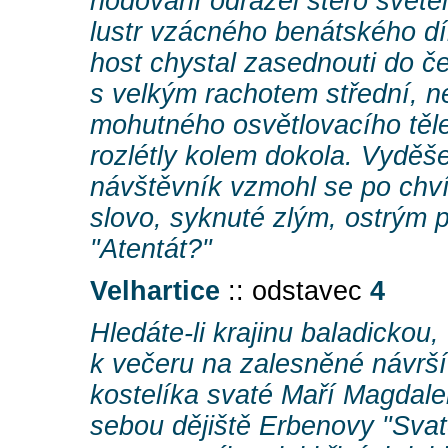
hodování odrážel stero světel
lustr vzácného benátského dí
host chystal zasednouti do čel
s velkým rachotem střední, ne
mohutného osvětlovacího těle
rozlétly kolem dokola. Vyděš
návštěvník vzmohl se po chvíl
slovo, syknuté zlým, ostrým 
"Atentát?"
Velhartice
:: odstavec
4
Hledáte-li krajinu baladickou
k večeru na zalesněné návrší
kostelíka svaté Maří Magdal
sebou dějiště Erbenovy "Svat