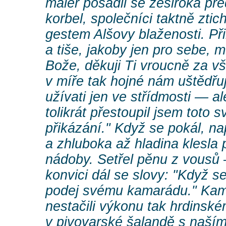
malér posadil se zeširoka př
korbel, společníci taktně ztich
gestem Alšovy blaženosti. Př
a tiše, jakoby jen pro sebe, 
Bože, děkuji Ti vroucně za vš
v míře tak hojné nám uštědřu
užívati jen ve střídmosti — al
tolikrát přestoupil jsem toto 
přikázání." Když se pokál, na
a zhluboka až hladina klesla 
nádoby. Setřel pěnu z vousů 
konvici dál se slovy: "Když se
podej svému kamarádu." Kama
nestačili výkonu tak hrdinské
v pivovarské šalandě s naší