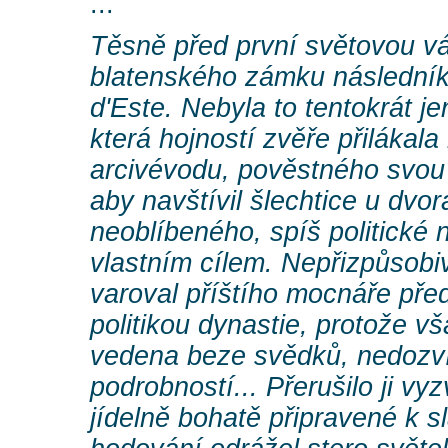
...
Těsně před první světovou vál
blatenského zámku následník
d'Este. Nebyla to tentokrát 
která hojností zvěře přilákal
arcivévodu, pověstného svou 
aby navštívil šlechtice u dvo
neoblíbeného, spíš politické 
vlastním cílem. Nepřizpůsobi
varoval příštího mocnáře pře
politikou dynastie, protože v
vedena beze svědků, nedozví
podrobností... Přerušilo ji vyz
jídelně bohatě připravené k 