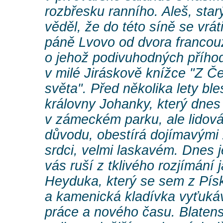
rozbřesku ranního. Aleš, sta
věděl, že do této síně se vrát
páně Lvovo od dvora francou
o jehož podivuhodných přího
v milé Jiráskově knížce "Z Č
světa". Před několika lety bl
královny Johanky, který dnes
v zámeckém parku, ale lidová 
důvodu, obestírá dojímavými
srdci, velmi laskavém. Dnes 
vás ruší z tklivého rozjímání 
Heyduka, který se sem z Pís
a kamenická kladívka vyťukáv
práce a nového času. Blaten