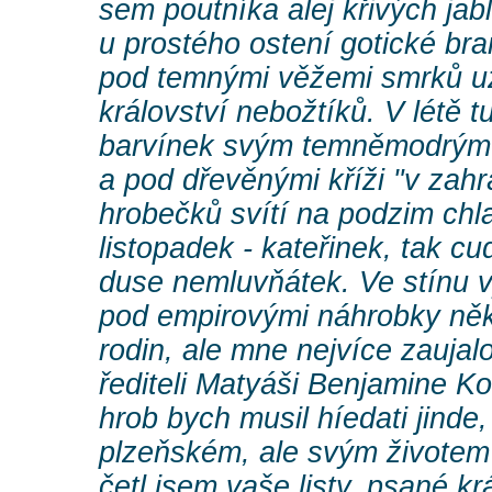
sem poutníka alej křivých jab
u prostého ostení gotické bra
pod temnými věžemi smrků uz
království nebožtíků. V létě t
barvínek svým temněmodrým
a pod dřevěnými kříži "v zah
hrobečků svítí na podzim chl
listopadek - kateřinek, tak c
duse nemluvňátek. Ve stínu v
pod empirovými náhrobky něko
rodin, ale mne nejvíce zaujal
řediteli Matyáši Benjamine Ko
hrob bych musil híedati jinde,
plzeňském, ale svým životem p
četl jsem vaše listy, psané kr