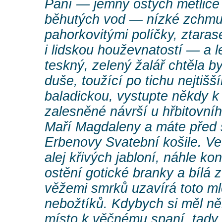
Paní — jemný ostych metlice 
běhutých vod — nízké zchmu
pahorkovitými políčky, ztar
i lidskou houževnatostí — a le
teskný, zelený žalář chtěla b
duše, toužící po tichu nejtišší
baladickou, vystupte někdy k
zalesněné návrší u hřbitovníh
Maří Magdaleny a máte před 
Erbenovy Svatební košile. V
alej křivých jabloní, náhle ko
ostění gotické branky a bílá
věžemi smrků uzavírá toto mlč
nebožtíků. Kdybych si měl ně
místo k věčnému spaní, tady 