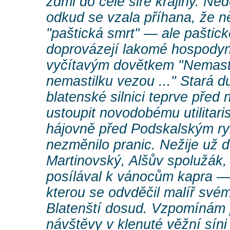
zdmi do celé širé krajiny. Ne
odkud se vzala příhana, že 
"paštická smrt" — ale pašti
doprovázejí lakomé hospodyn
vyčítavým dovětkem "Nemast
nemastilku vezou ..." Stará d
blatenské silnici teprve pře
ustoupit novodobému utilitar
hájovně před Podskalským r
nezměnilo pranic. Nežije už d
Martinovský, Alšův spolužák,
posílával k vánocům kapra —
kterou se odvděčil malíř svém
Blatenští dosud. Vzpomínám 
návštěvy v klenuté věžní síni