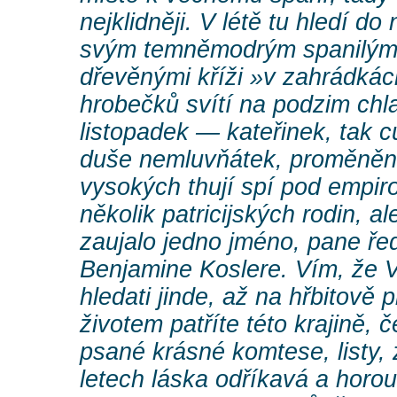
nejklidněji. V létě tu hledí d
svým temněmodrým spanilým
dřevěnými kříži »v zahrádkác
hrobečků svítí na podzim chl
listopadek — kateřinek, tak 
duše nemluvňátek, proměněné
vysokých thují spí pod empi
několik patricijských rodin, a
zaujalo jedno jméno, pane řed
Benjamine Koslere. Vím, že 
hledati jinde, až na hřbitově
životem patříte této krajině, č
psané krásné komtese, listy, 
letech láska odříkavá a horo