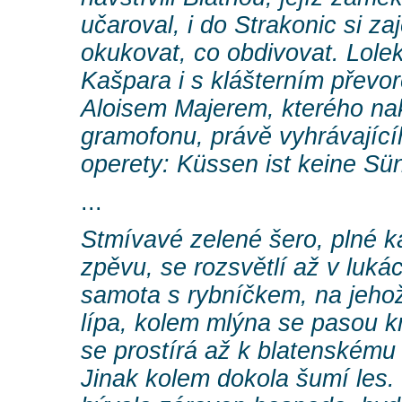
učaroval, i do Strakonic si za
okukovat, co obdivovat. Lolek
Kašpara i s klášterním přev
Aloisem Majerem, kterého nak
gramofonu, právě vyhrávající
operety: Küssen ist keine Sün
...
Stmívavé zelené šero, plné k
zpěvu, se rozsvětlí až v lukác
samota s rybníčkem, na jehož 
lípa, kolem mlýna se pasou k
se prostírá až k blatenském
Jinak kolem dokola šumí les.