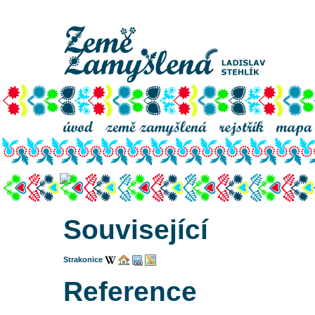
Strakonice, klášter
Související
Strakonice
Reference