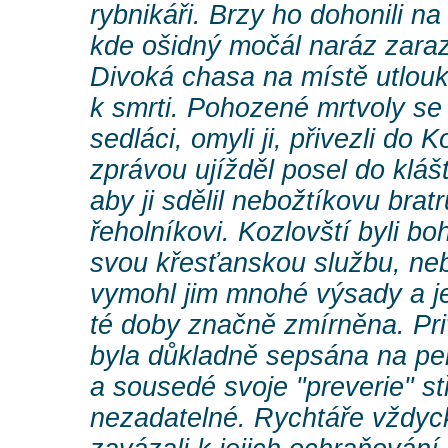
rybnikáři. Brzy ho dohonili na
kde ošidný močál naráz zarazi
Divoká chasa na místě utlouk
k smrti. Pohozené mrtvoly se u
sedláci, omyli ji, přivezli do
zprávou ujížděl posel do kláš
aby ji sdělil nebožtíkovu bra
řeholníkovi. Kozlovští byli b
svou křesťanskou službu, neb
vymohl jim mnohé výsady a je
té doby značně zmírněna. Pri
byla důkladně sepsána na p
a sousedé svoje "preverie" stř
nezadatelné. Rychtáře vždyc