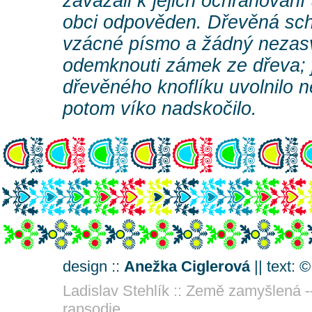
zavázali k jejich ochraňování 
obci odpověden. Dřevěná sch
vzácné písmo a žádný neza
odemknouti zámek ze dřeva; j
dřevěného knoflíku uvolnilo n
potom víko nadskočilo.
design ::
Anežka Ciglerová
|| text: 
Ladislav Stehlík :: Země zamyšlená -
rapsodie