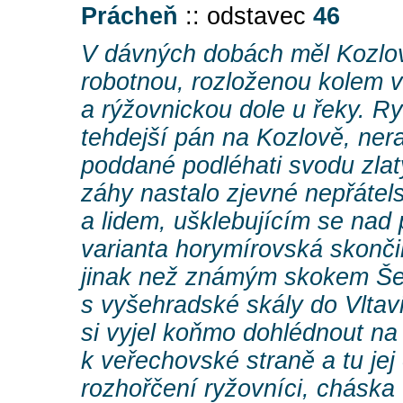
Prácheň
:: odstavec
46
V dávných dobách měl Kozlov
robotnou, rozloženou kolem vl
a rýžovnickou dole u řeky. Ryt
tehdejší pán na Kozlově, nera
poddané podléhati svodu zlatý
záhy nastalo zjevné nepřátel
a lidem, ušklebujícím se nad 
varianta horymírovská skonči
jinak než známým skokem Š
s vyšehradské skály do Vltavi
si vyjel koňmo dohlédnout na
k veřechovské straně a tu jej
rozhořčení ryžovníci, cháska