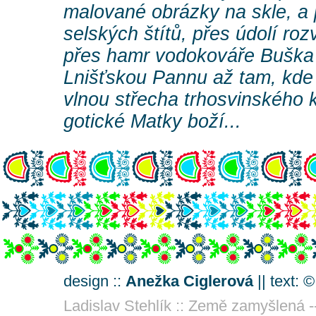
malované obrázky na skle, a
selských štítů, přes údolí ro
přes hamr vodokováře Buška 
Lnišťskou Pannu až tam, kde
vlnou střecha trhosvinského ko
gotické Matky boží...
design ::
Anežka Ciglerová
|| text: 
Ladislav Stehlík :: Země zamyšlená -