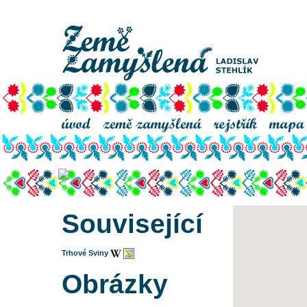
kostel Nanebevzetí Panny Marie v Trhových Svinech
Související
Trhové Sviny
Obrázky