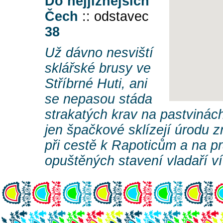
Do nejjižnějších
Čech
:: odstavec
38
Už dávno nesviští
sklářské brusy ve
Stříbrné Huti, ani
se nepasou stáda
strakatých krav na pastvinách
jen špačkové sklízejí úrodu zr
při cestě k Rapoticům a na 
opuštěných stavení vladaří vít