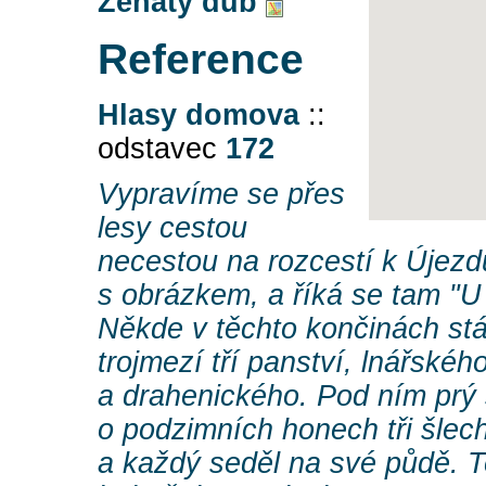
Ženatý dub
Reference
Hlasy domova
::
odstavec
172
Vypravíme se přes
lesy cestou
necestou na rozcestí k Újezdu
s obrázkem, a říká se tam "U
Někde v těchto končinách stáv
trojmezí tří panství, lnářskéh
a drahenického. Pod ním prý 
o podzimních honech tři šlecht
a každý seděl na své půdě. T