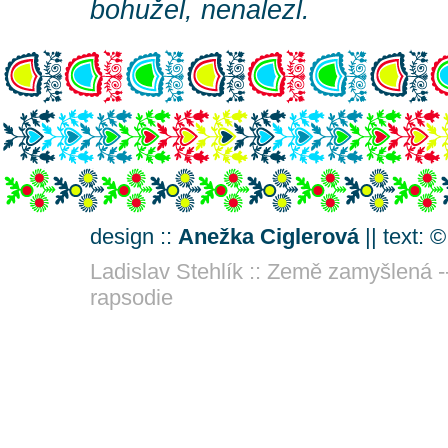
bohužel, nenalezl.
design ::
Anežka Ciglerová
|| text: 
Ladislav Stehlík :: Země zamyšlená -
rapsodie