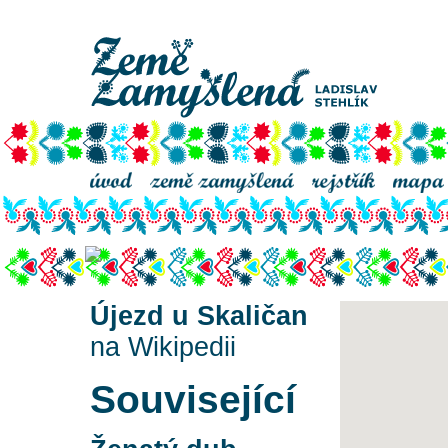
Újezd u Skaličan
Újezd u Skaličan
na Wikipedii
Související