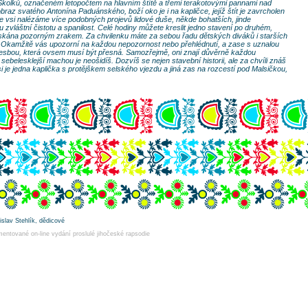
 Skolků, označeném letopočtem na hlavním štítě a třemi terakotovými pannami nad
az svatého Antonína Paduánského, boží oko je i na kapličce, jejíž štít je zavrcholen
e vsi nalézáme více podobných projevů lidové duše, někde bohatších, jinde
zvláštní čistotu a spanilost. Celé hodiny můžete kreslit jedno stavení po druhém,
laskána pozorným zrakem. Za chvilenku máte za sebou řadu dětských diváků i starších
ná. Okamžitě vás upozorní na každou nepozornost nebo přehlédnutí, a zase s uznalou
kresbou, která ovsem musí být přesná. Samozřejmě, oni znají důvěrně každou
ebelesklejší machou je neošidíš. Dozvíš se nejen stavební historii, ale za chvíli znáš
i je jedna kaplička s protějškem selského vjezdu a jiná zas na rozcestí pod Malsičkou,
dislav Stehlík, dědicové
entované on-line vydání proslulé jihočeské rapsodie