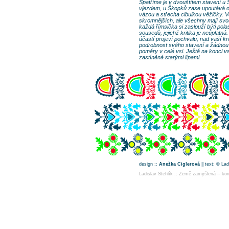
Spatříme je v dvouštítém stavení u
vjezdem, u Škopků zase upoutává obr
vázou a střecha cibulkou věžičky. V
skromnějších, ale všechny mají svou 
každá římsička si zaslouží býti po
sousedů, jejichž kritika je neúplat
účastí projeví pochvalu, nad vaší 
podrobnost svého stavení a žádnou s
poměry v celé vsi. Ještě na konci vs
zastíněná starými lípami.
design ::
Anežka Ciglerová
|| text: © La
Ladislav Stehlík :: Země zamyšlená -- kom