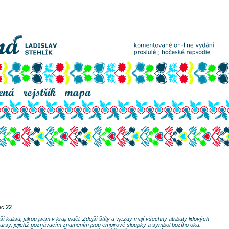
vec
22
kulisu, jakou jsem v kraji viděl. Zdejší štíty a vjezdy mají všechny atributy lidových
ursy, jejichž poznávacím znamením jsou empirové sloupky a symbol božího oka.