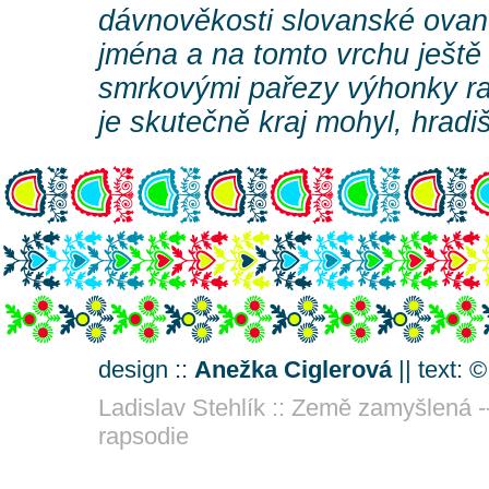
dávnověkosti slovanské ovan
jména a na tomto vrchu ještě
smrkovými pařezy výhonky raš
je skutečně kraj mohyl, hradiš
design ::
Anežka Ciglerová
|| text: 
Ladislav Stehlík :: Země zamyšlená -
rapsodie