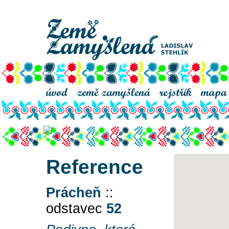
Zlý
Reference
Prácheň
::
odstavec
52