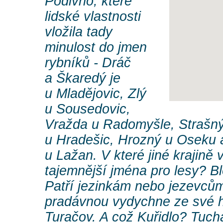
Podivno, které
lidské vlastnosti
vložila tady
minulost do jmen
rybníků - Dráč
a Škaredý je
u Mladějovic, Zlý
u Sousedovic,
Vražda u Radomyšle, Strašn
u Hradešic, Hrozný u Oseku 
u Lažan. V které jiné krajině 
tajemnější jména pro lesy? B
Patří jezinkám nebo jezevců
pradávnou vydychne ze své hl
Turačov. A což Kuřidlo? Tuc