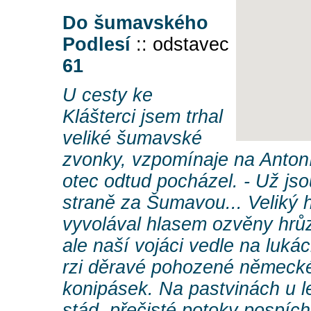
Do šumavského
Podlesí
:: odstavec
61
U cesty ke
Klášterci jsem trhal
veliké šumavské
zvonky, vzpomínaje na Anton
otec odtud pocházel. - Už jso
straně za Šumavou... Veliký h
vyvolával hlasem ozvěny hrů
ale naší vojáci vedle na lukác
rzi děravé pohozené německé 
konipásek. Na pastvinách u l
stád, přečisté potoky pospích