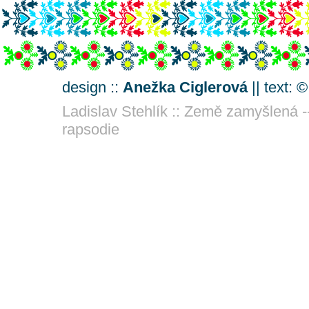
design ::
Anežka Ciglerová
|| text: 
Ladislav Stehlík :: Země zamyšlená -
rapsodie