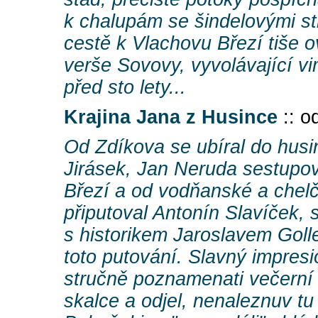
k chalupám se šindelovými s
cestě k Vlachovu Březí tiše 
verše Sovovy, vyvolávající v
před sto lety...
Krajina Jana z Husince
:: o
Od Zdíkova se ubíral do husin
Jirásek, Jan Neruda sestupov
Březí a od vodňanské a chelč
připutoval Antonín Slavíček, 
s historikem Jaroslavem Golle
toto putování. Slavný impresio
stručně poznamenati večerní
skalce a odjel, nenaleznuv tu