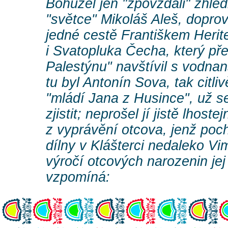
Bohužel jen "zpovzdáli" zhléd
"světce" Mikoláš Aleš, dopr
jedné cestě Františkem Heri
i Svatopluka Čecha, který př
Palestýnu" navštívil s vodnan
tu byl Antonín Sova, tak citliv
"mládí Jana z Husince", už s
zjistit; neprošel jí jistě lhostej
z vyprávění otcova, jenž poc
dílny v Klášterci nedaleko V
výročí otcových narozenin jej
vzpomíná: