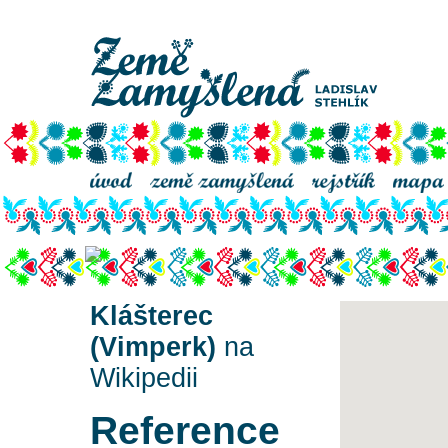
Klášterec
Klášterec
(Vimperk)
na
Wikipedii
Reference