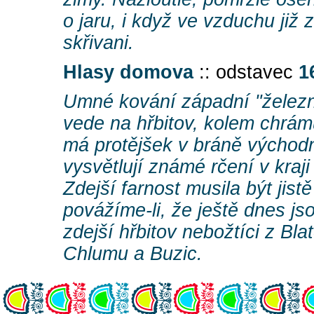
o jaru, i když ve vzduchu již 
skřivani.
Hlasy domova
:: odstavec
1
Umné kování západní "železn
vede na hřbitov, kolem chrámu
má protějšek v bráně východní
vysvětlují známé rčení v kraji
Zdejší farnost musila být jist
povážíme-li, že ještě dnes j
zdejší hřbitov nebožtíci z Bla
Chlumu a Buzic.