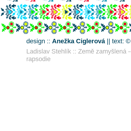
design ::
Anežka Ciglerová
|| text: 
Ladislav Stehlík :: Země zamyšlená -
rapsodie