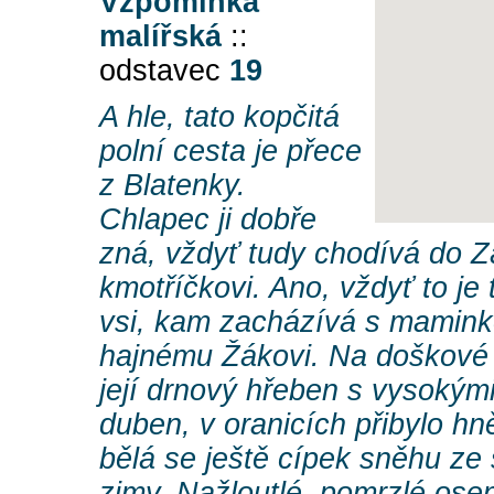
Vzpomínka
malířská
::
odstavec
19
A hle, tato kopčitá
polní cesta je přece
z Blatenky.
Chlapec ji dobře
zná, vždyť tudy chodívá do Z
kmotříčkovi. Ano, vždyť to je 
vsi, kam zacházívá s mamin
hajnému Žákovi. Na doškové 
její drnový hřeben s vysokými
duben, v oranicích přibylo hn
bělá se ještě cípek sněhu ze 
zimy. Nažloutlé, pomrzlé osen