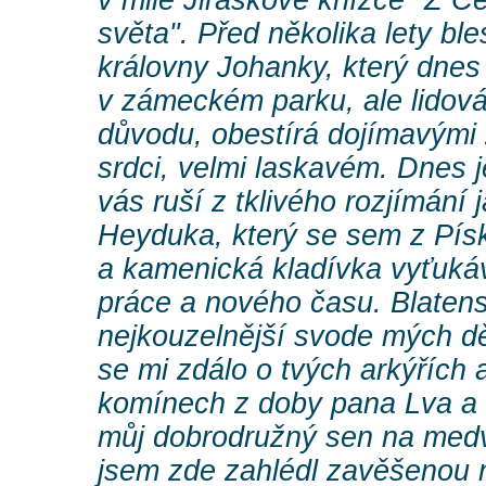
v milé Jiráskově knížce "Z Č
světa". Před několika lety bl
královny Johanky, který dnes
v zámeckém parku, ale lidová 
důvodu, obestírá dojímavými
srdci, velmi laskavém. Dnes 
vás ruší z tklivého rozjímání 
Heyduka, který se sem z Pís
a kamenická kladívka vyťukáv
práce a nového času. Blaten
nejkouzelnější svode mých dět
se mi zdálo o tvých arkýřích
komínech z doby pana Lva a 
můj dobrodružný sen na medv
jsem zde zahlédl zavěšenou