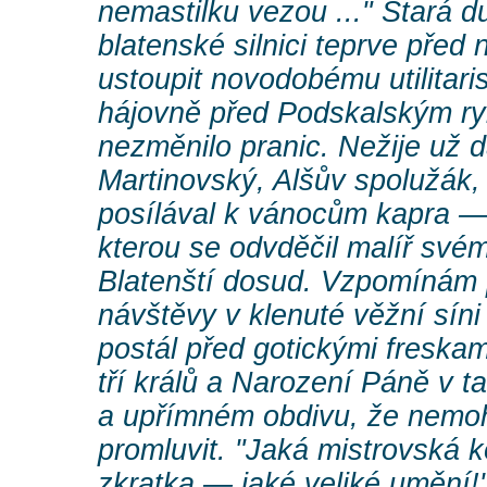
nemastilku vezou ..." Stará d
blatenské silnici teprve pře
ustoupit novodobému utilitar
hájovně před Podskalským r
nezměnilo pranic. Nežije už d
Martinovský, Alšův spolužák,
posílával k vánocům kapra —
kterou se odvděčil malíř svém
Blatenští dosud. Vzpomínám 
návštěvy v klenuté věžní síni
postál před gotickými freska
tří králů a Narození Páně v 
a upřímném obdivu, že nemoh
promluvit. "Jaká mistrovská
zkratka — jaké veliké umění!