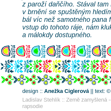
z paroží daňčího. Stával tam n
v brnění se spuštěným hledím
bál víc než samotného pana fo
vstup do tohoto ráje, nám k
a málokdy dostupného.
design ::
Anežka Ciglerová
|| text: 
Ladislav Stehlík :: Země zamyšlená -
rapsodie