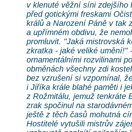
v klenuté věžní síni zdejšího
před gotickými freskami Očist
králů a Narození Páně v tak
a upřímném obdivu, že nemoh
promluvit. "Jaká mistrovská 
zkratka - jaké veliké umění!" 
ornamentálními rozvilinami pok
obměnách všechny zdi koste
bez vzrušení si vzpomínal, že 
i Jiříka krále blahé paměti i 
z Rožmitálu, jemuž tenkráte B
zrak spočinul na starodávném 
ještě z těch časů mohutná cí
Hostitelé vytušili mistrův zájem