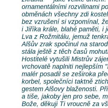
ornamentálními rozvilinami pok
obměnách všechny zdi koste
bez vzrušení si vzpomínal, že 
i Jiříka krále, blahé paměti, i
Lva z Rožmitálu, jemuž tenkrá
Alšův zrak spočinul na staro
stála ještě z těch časů mohu
Hostitelé vytušili Mistrův záje
vrchovatě naplniti nejlepším
malér posadil se zeširoka př
korbel, společníci taktně ztich
gestem Alšovy blaženosti. Př
a tiše, jakoby jen pro sebe, 
Bože, děkuji Ti vroucně za vš