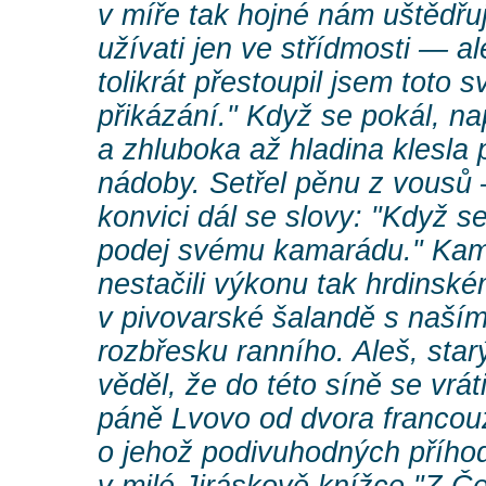
v míře tak hojné nám uštědřu
užívati jen ve střídmosti — al
tolikrát přestoupil jsem toto 
přikázání." Když se pokál, na
a zhluboka až hladina klesla 
nádoby. Setřel pěnu z vousů 
konvici dál se slovy: "Když se
podej svému kamarádu." Kama
nestačili výkonu tak hrdinské
v pivovarské šalandě s naší
rozbřesku ranního. Aleš, sta
věděl, že do této síně se vrát
páně Lvovo od dvora francou
o jehož podivuhodných přího