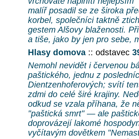
vrchovatě naplnítí nejlepším
malíř posadil se ze široka př
korbel, společníci taktně ztich
gestem Alšovy blaženosti. Př
a tiše, jako by jen pro sebe, 
Hlasy domova
:: odstavec
3
Nemohl nevidět i červenou bá
paštického, jednu z posledníc
Dientzenhoferových; svítí ten
zdmi do celé širé krajiny. Ne
odkud se vzala příhana, že 
"paštická smrt" — ale pašti
doprovázejí lakomé hospodyn
vyčítavým dovětkem "Nemast