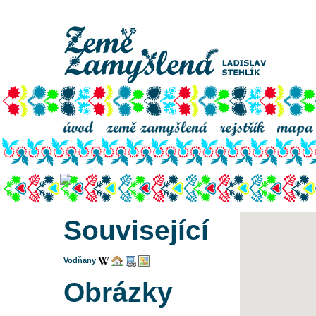
kostel Narození Panny Marie ve Vodňanech
Související
Vodňany
Obrázky