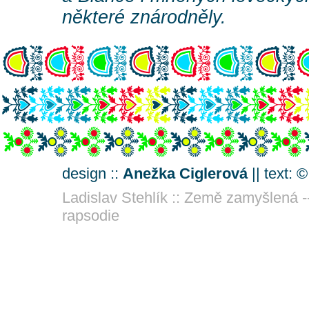
některé znárodněly.
design ::
Anežka Ciglerová
|| text: 
Ladislav Stehlík :: Země zamyšlená -
rapsodie