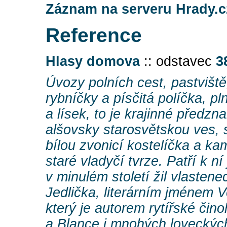
Záznam na serveru Hrady.c
Reference
Hlasy domova
:: odstavec
3
Úvozy polních cest, pastviště
rybníčky a písčitá políčka, p
a lísek, to je krajinné předz
alšovsky starosvětskou ves, 
bílou zvonicí kostelíčka a 
staré vladyčí tvrze. Patří k ní
v minulém století žil vlastene
Jedlička, literárním jménem 
který je autorem rytířské čin
a Blance i mnohých loveckých