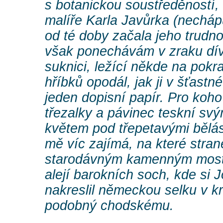
s botanickou soustředěností,
malíře Karla Javůrka (necháp
od té doby začala jeho trudno
však ponechávám v zraku dí
suknici, ležící někde na pokra
hříbků opodál, jak ji v šťastn
jeden dopisní papír. Pro koho
třezalky a pávinec teskní s
květem pod třepetavými bělás
mě víc zajímá, na které stran
starodávným kamenným mos
alejí barokních soch, kde si
nakreslil německou selku v kro
podobný chodskému.