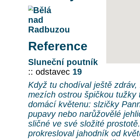
Reference
Sluneční poutník
:: odstavec
19
Když tu chodíval ještě zdráv, 
mezích ostrou špičkou tužky
domácí květenu: slzičky Pann
pupavy nebo narůžovělé jehli
sličné ve své složité prostotě
prokresloval jahodník od květ