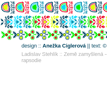
design ::
Anežka Ciglerová
|| text: 
Ladislav Stehlík :: Země zamyšlená -
rapsodie