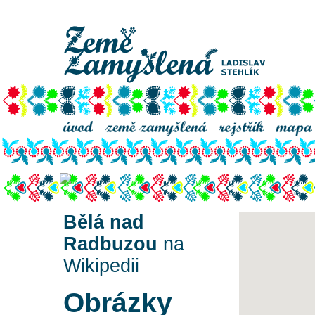
Bělá nad Radbuzou
Bělá nad
Radbuzou
na
Wikipedii
Obrázky